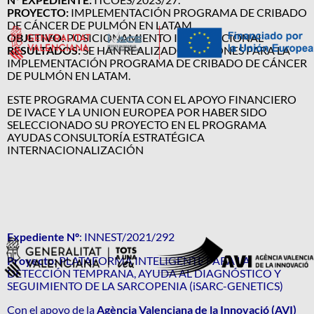
PROYECTO:
IMPLEMENTACIÓN PROGRAMA DE CRIBADO
DE CÁNCER DE PULMÓN EN LATAM
OBJETIVO:
POSICIONAMIENTO INTERNACIONAL
RESULTADOS:
SE HAN REALIZADO ACCIONES PARA LA
IMPLEMENTACIÓN PROGRAMA DE CRIBADO DE CÁNCER
DE PULMÓN EN LATAM.
ESTE PROGRAMA CUENTA CON EL APOYO FINANCIERO
DE IVACE Y LA UNION EUROPEA POR HABER SIDO
SELECCIONADO SU PROYECTO EN EL PROGRAMA
AYUDAS CONSULTORÍA ESTRATÉGICA
INTERNACIONALIZACIÓN
Expediente Nº
: INNEST/2021/292
Proyecto:
PLATAFORMA INTELIGENTE PARA LA
DETECCIÓN TEMPRANA, AYUDA AL DIAGNÓSTICO Y
SEGUIMIENTO DE LA SARCOPENIA (iSARC-GENETICS)
Con el apoyo de la
Agència Valenciana de la Innovació (AVI)