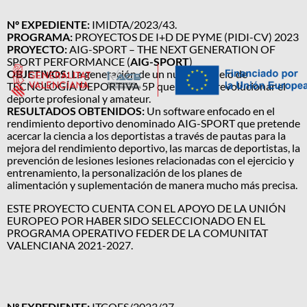
Nº EXPEDIENTE:
IMIDTA/2023/43.
PROGRAMA:
PROYECTOS DE I+D DE PYME (PIDI-CV) 2023
PROYECTO:
AIG-SPORT – THE NEXT GENERATION OF
SPORT PERFORMANCE (
AIG-SPORT
)
OBJETIVOS:
La generación de un nuevo modelo de
TECNOLOGÍA DEPORTIVA 5P que permita revolucionar el
deporte profesional y amateur.
RESULTADOS OBTENIDOS:
Un software enfocado en el
rendimiento deportivo denominado AIG-SPORT que pretende
acercar la ciencia a los deportistas a través de pautas para la
mejora del rendimiento deportivo, las marcas de deportistas, la
prevención de lesiones lesiones relacionadas con el ejercicio y
entrenamiento, la personalización de los planes de
alimentación y suplementación de manera mucho más precisa.
ESTE PROYECTO CUENTA CON EL APOYO DE LA UNIÓN
EUROPEO POR HABER SIDO SELECCIONADO EN EL
PROGRAMA OPERATIVO FEDER DE LA COMUNITAT
VALENCIANA 2021-2027.
Nº EXPEDIENTE:
ITCOES/2023/27.